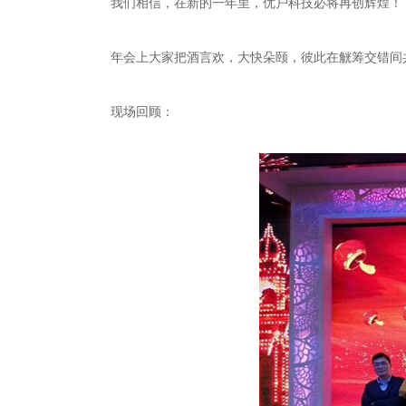
我们相信，在新的一年里，优户科技必将再创辉煌！
年会上大家把酒言欢，大快朵颐，彼此在觥筹交错间
现场回顾：