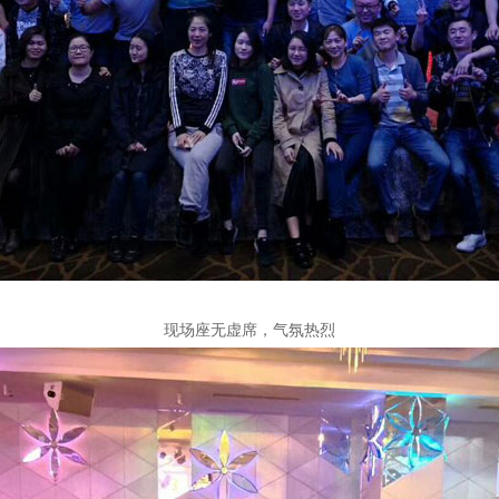
现场座无虚席，气氛热烈