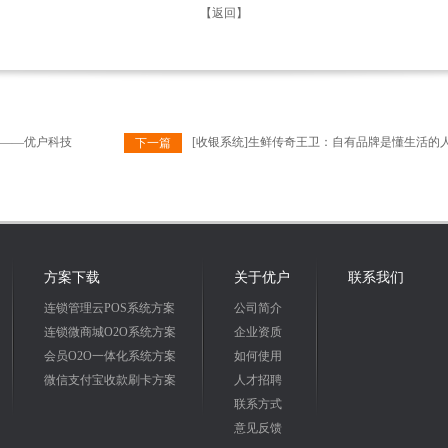
【返回】
”——优户科技
[收银系统]生鲜传奇王卫：自有品牌是懂生活的
下一篇
方案下载
关于优户
联系我们
连锁管理云POS系统方案
公司简介
连锁微商城O2O系统方案
企业资质
会员O2O一体化系统方案
如何使用
微信支付宝收款刷卡方案
人才招聘
联系方式
意见反馈