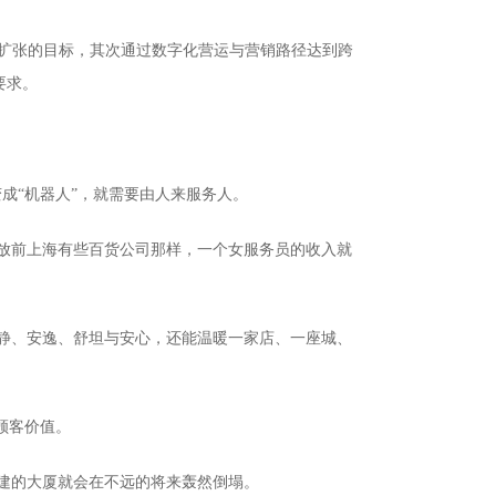
制扩张的目标，其次通过数字化营运与营销路径达到跨
要求。
变成“机器人”，就需要由人来服务人。
放前上海有些百货公司那样，一个女服务员的收入就
静、安逸、舒坦与安心，还能温暖一家店、一座城、
顾客价值。
建的大厦就会在不远的将来轰然倒塌。