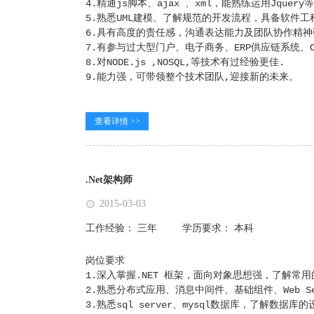
4.精通js脚本、ajax 、xml，能熟练运用Jque
5.熟悉UML建模、了解规范的开发流程，具备软件
6.具有高度的责任感，沟通表达能力及团队协作精
7.有参与过大型门户、电子商务、ERP供应链系统
8.对NODE.js ,NOSQL,等技术有过经验更佳.
9.能力强，可带领整个技术团队,迎接新的未来。
查看详情 >>
.Net架构师
2015-03-03
工作经验：
三年
学历要求：
本科
岗位要求
1.深入掌握.NET 框架，面向对象思想强，了解
2.熟悉分布式应用、消息中间件、基础组件、Web 
3.熟悉sql server、mysql数据库，了解数