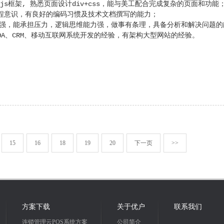
ry等js框架, 熟悉页面设计div+css，能与美工配合完成复杂的页面和功
工程意识，有良好的编码习惯及技术文档撰写的能力；
神强，能承担压力，逻辑思维能力强，做事有条理，具备分析和解决问题
、OA、CRM、移动互联网系统开发的经验，有架构大型网站的经验。
15
16
18
19
20
下一页
>>
方案下载
关于优户
联系我们
连锁管理云POS系统方案
公司简介