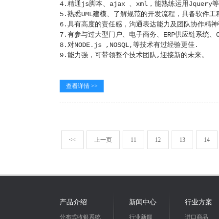
4.精通js脚本、ajax 、xml，能熟练运用Jque
5.熟悉UML建模、了解规范的开发流程，具备软件
6.具有高度的责任感，沟通表达能力及团队协作精
7.有参与过大型门户、电子商务、ERP供应链系统
8.对NODE.js ,NOSQL,等技术有过经验更佳.
9.能力强，可带领整个技术团队,迎接新的未来。
查看详情 >>
<<
上一页
11
12
13
14
产品介绍
新闻中心
行业方案
分布式收银系统
行业新闻
进口商品