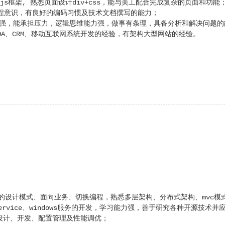
ry等js框架, 熟悉页面设计div+css，能与美工配合完成复杂的页面和功
工程意识，有良好的编码习惯及技术文档撰写的能力；
神强，能承担压力，逻辑思维能力强，做事有条理，具备分析和解决问题
、OA、CRM、移动互联网系统开发的经验，有架构大型网站的经验。
常用的设计模式、面向业务、切换编程，熟悉多层架构、分布式架构、mvc模
Service、windows服务的开发，学习能力强，善于研究各种开源技
据库的设计、开发、配置管理及性能调优；